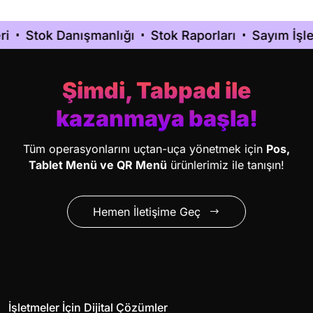
rı
Sayım İşlemleri
Çoklu Depo Yönetimi
Üreti
Şimdi, Tabpad ile
kazanmaya başla!
Tüm operasyonlarını uçtan-uça yönetmek için
Pos,
Tablet Menü ve QR Menü
ürünlerimiz ile tanışın!
Hemen İletişime Geç
İşletmeler İçin Dijital Çözümler